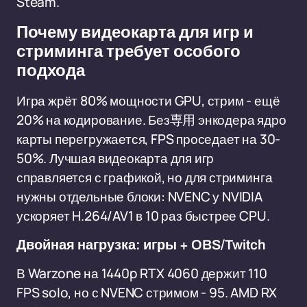
Steam.
Почему видеокарта для игр и
стриминга требует особого
подхода
Игра жрёт 80% мощности GPU, стрим - ещё
20% на кодирование. Без専用 энкодера ядро
карты перегружается, FPS проседает на 30-
50%. Лучшая видеокарта для игр
справляется с графикой, но для стриминга
нужны отдельные блоки: NVENC у NVIDIA
ускоряет H.264/AV1 в 10 раз быстрее CPU.
Двойная нагрузка: игры + OBS/Twitch
В Warzone на 1440p RTX 4060 держит 110
FPS solo, но с NVENC стримом - 95. AMD RX