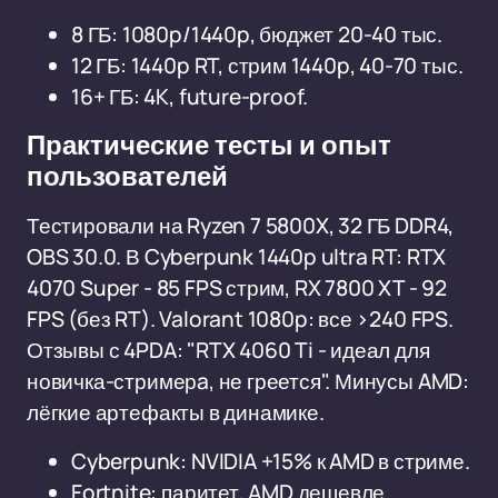
8 ГБ: 1080p/1440p, бюджет 20-40 тыс.
12 ГБ: 1440p RT, стрим 1440p, 40-70 тыс.
16+ ГБ: 4K, future-proof.
Практические тесты и опыт
пользователей
Тестировали на Ryzen 7 5800X, 32 ГБ DDR4,
OBS 30.0. В Cyberpunk 1440p ultra RT: RTX
4070 Super - 85 FPS стрим, RX 7800 XT - 92
FPS (без RT). Valorant 1080p: все >240 FPS.
Отзывы с 4PDA: "RTX 4060 Ti - идеал для
новичка-стримерa, не греется". Минусы AMD:
лёгкие артефакты в динамике.
Cyberpunk: NVIDIA +15% к AMD в стриме.
Fortnite: паритет, AMD дешевле.