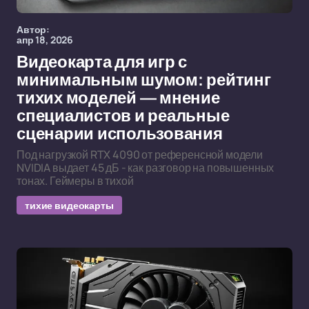
Автор:
апр 18, 2026
Видеокарта для игр с
минимальным шумом: рейтинг
тихих моделей — мнение
специалистов и реальные
сценарии использования
Под нагрузкой RTX 4090 от референсной модели
NVIDIA выдает 45 дБ - как разговор на повышенных
тонах. Геймеры в тихой
тихие видеокарты