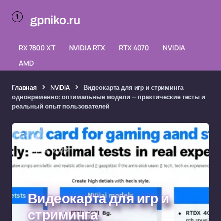
gpniko.ru
RX 7800 XT
NVIDIA RTX
RTX 4070
NVIDIA
AMD
Главная
NVIDIA
Видеокарта для игр и стриминга
одновременно: оптимальные модели — практические тесты и
реальный опыт пользователей
gpniko.ru
апр 18, 2026
Видеокарта для игр и
стриминга