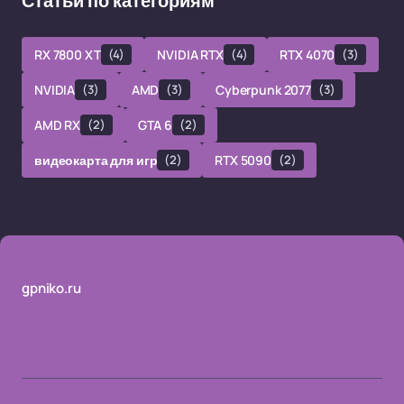
Статьи по категориям
RX 7800 XT
(4)
NVIDIA RTX
(4)
RTX 4070
(3)
NVIDIA
(3)
AMD
(3)
Cyberpunk 2077
(3)
AMD RX
(2)
GTA 6
(2)
видеокарта для игр
(2)
RTX 5090
(2)
gpniko.ru