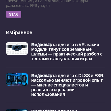
требует минимум 12 ГБ VRAM, иначе текстуры
размоются, а FPS упадёт
GTA 6
Избранное
апр 18, 2026
Видеокарта для игр в VR: какие
модели тянут современные
шлемы — практический разбор с
тестами в актуальных играх
апр 18, 2026
Видеокарта для игр с DLSS и FSR:
насколько меняют игровой опыт
— мнение специалистов и
реальные сценарии
использования
апр 18, 2026