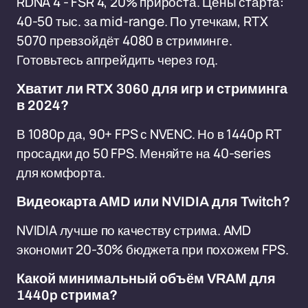
RDNA 4 - FSR 4, 20% прироста. Цены старта:
40-50 тыс. за mid-range. По утечкам, RTX
5070 превзойдёт 4080 в стриминге.
Готовьтесь апгрейдить через год.
Хватит ли RTX 3060 для игр и стриминга
в 2024?
В 1080p да, 90+ FPS с NVENC. Но в 1440p RT
просадки до 50 FPS. Меняйте на 40-series
для комфорта.
Видеокарта AMD или NVIDIA для Twitch?
NVIDIA лучше по качеству стрима. AMD
экономит 20-30% бюджета при похожем FPS.
Какой минимальный объём VRAM для
1440p стрима?